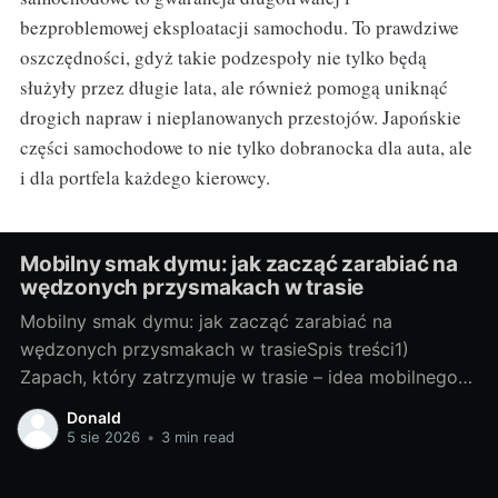
bezproblemowej eksploatacji samochodu. To prawdziwe
oszczędności, gdyż takie podzespoły nie tylko będą
służyły przez długie lata, ale również pomogą uniknąć
drogich napraw i nieplanowanych przestojów. Japońskie
części samochodowe to nie tylko dobranocka dla auta, ale
i dla portfela każdego kierowcy.
Mobilny smak dymu: jak zacząć zarabiać na
wędzonych przysmakach w trasie
Mobilny smak dymu: jak zacząć zarabiać na
wędzonych przysmakach w trasieSpis treści1)
Zapach, który zatrzymuje w trasie – idea mobilnego
wędzenia- Dlaczego dym “sprzedaje się” na kołach-
Donald
Kto kupuje: kierowcy, turyści, lokalni- Gdzie stanąć:
5 sie 2026
•
3 min read
MOP-y, parkingi TIR, targi, eventy2) Od pomysłu do
pierwszej sprzedaży- Wybór platformy: food truck,