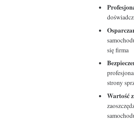
Profesjon
doświadcze
Osparczan
samochodu 
się firma
Bezpiecze
profesjona
strony spr
Wartość z
zaoszczędz
samochodu,