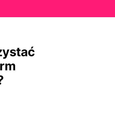
zystać
irm
?