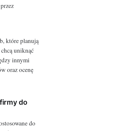
przez
, które planują
u chcą uniknąć
ędzy innymi
ów oraz ocenę
 firmy do
dostosowane do