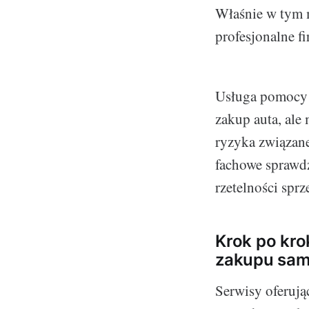
Właśnie w tym 
profesjonalne fi
Usługa pomocy p
zakup auta, ale
ryzyka związan
fachowe sprawdz
rzetelności sprz
Krok po kro
zakupu sa
Serwisy oferują