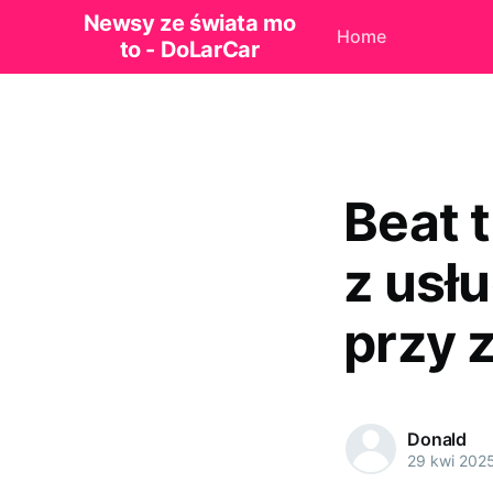
Newsy ze świata mo
Home
to - DoLarCar
Beat 
z usł
przy 
Donald
29 kwi 202