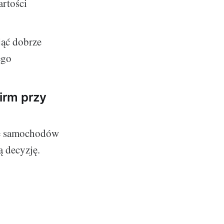
artości
jąć dobrze
ego
firm przy
pie samochodów
 decyzję.