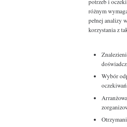
potrzeb i oczek
różnym wymagan
pełnej analizy 
korzystania z ta
Znalezieni
doświadcz
Wybór odpo
oczekiwań
Arranżowa
zorganizo
Otrzymani