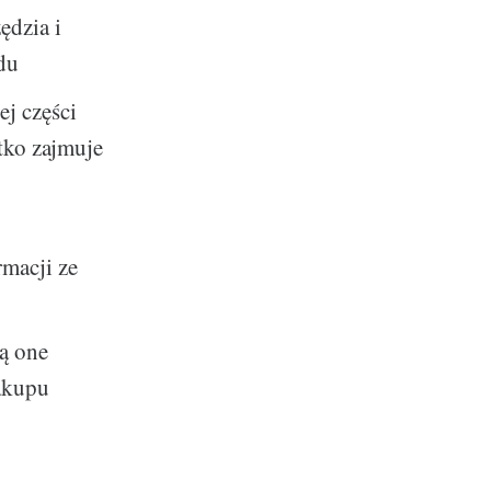
ędzia i
du
j części
tko zajmuje
macji ze
ą one
zakupu