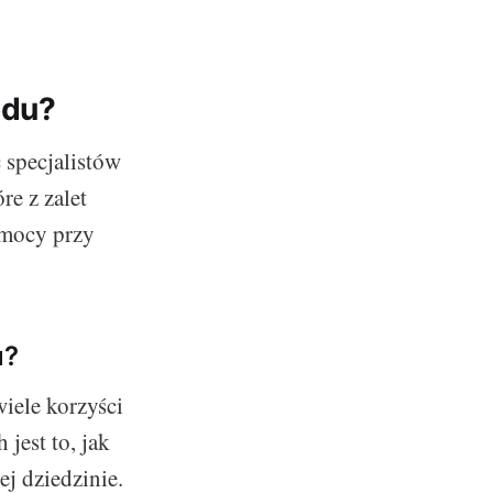
odu?
 specjalistów
re z zalet
omocy przy
u?
iele korzyści
jest to, jak
ej dziedzinie.