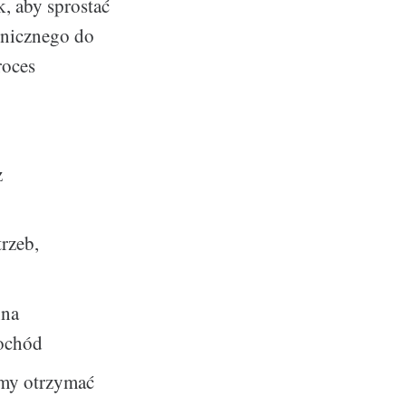
k, aby sprostać
hnicznego do
roces
z
rzeb,
nna
mochód
śmy otrzymać