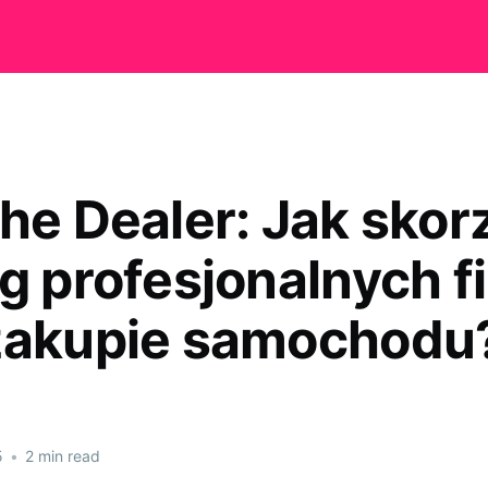
the Dealer: Jak skor
ug profesjonalnych f
zakupie samochodu
5
•
2 min read