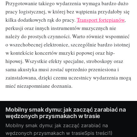
Przygotowanie takiego wydarzenia wymaga bardzo dużo
pracy logistycznej, w której bez wątpienia przydałoby się
kilka dodatkowych rąk do pracy.
Transport fortepianów
,
perkusji oraz innych instrumentów muzycznych nie
należy do prostych czynności. Warto również wspomnieć
o wszechobecnej elektronice, szczególnie bardzo istotnej
w kontekście koncertów muzyki popowej oraz hip-
hipowej. Wszystkie efekty specjalne, stroboskopy oraz
sama akustyka musi zostać uprzednio przeniesiona i
zainstalowana, dzięki czemu uczestnicy wydarzenia mogą
mieć niezapomniane doznania.
Mobilny smak dymu: jak zacząć zarabiać na
wędzonych przysmakach w trasie
Mobilny smak dymu: jak zacząć zarabiać na
wędzonych przysmakach w trasieSpis treści1)