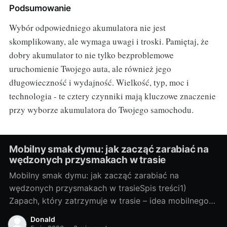
Podsumowanie
Wybór odpowiedniego akumulatora nie jest
skomplikowany, ale wymaga uwagi i troski. Pamiętaj, że
dobry akumulator to nie tylko bezproblemowe
uruchomienie Twojego auta, ale również jego
długowieczność i wydajność. Wielkość, typ, moc i
technologia - te cztery czynniki mają kluczowe znaczenie
przy wyborze akumulatora do Twojego samochodu.
Mobilny smak dymu: jak zacząć zarabiać na
wędzonych przysmakach w trasie
Mobilny smak dymu: jak zacząć zarabiać na
wędzonych przysmakach w trasieSpis treści1)
Zapach, który zatrzymuje w trasie – idea mobilnego
wędzenia- Dlaczego dym “sprzedaje się” na kołach-
Donald
Kto kupuje: kierowcy, turyści, lokalni- Gdzie stanąć: