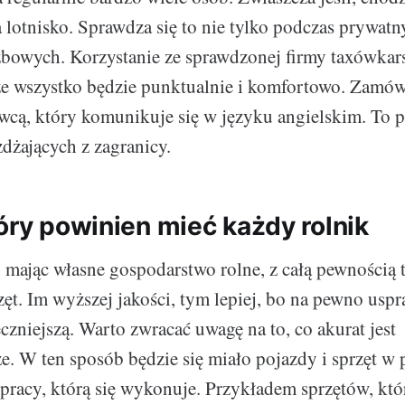
a lotnisko. Sprawdza się to nie tylko podczas prywatn
bowych. Korzystanie ze sprawdzonej firmy taxówkar
że wszystko będzie punktualnie i komfortowo. Zamów
owcą, który komunikuje się w języku angielskim. To 
żdżających z zagranicy.
óry powinien mieć każdy rolnik
i, mając własne gospodarstwo rolne, z całą pewnością 
ęt. Im wyższej jakości, tym lepiej, bo na pewno uspra
czniejszą. Warto zwracać uwagę na to, co akurat jest
ze. W ten sposób będzie się miało pojazdy i sprzęt w 
racy, którą się wykonuje. Przykładem sprzętów, któ