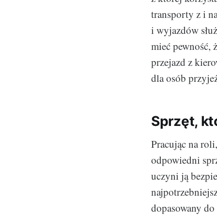
transporty z i n
i wyjazdów służ
mieć pewność, 
przejazd z kier
dla osób przyje
Sprzęt, kt
Pracując na rol
odpowiedni sprz
uczyni ją bezpie
najpotrzebniejs
dopasowany do p