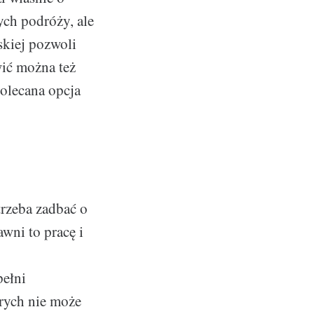
ych podróży, ale
skiej pozwoli
ić można też
polecana opcja
trzeba zadbać o
wni to pracę i
pełni
rych nie może