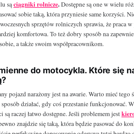
ciągniki rolnicze
.
lu są
Dostępne są one w wielu róż
asować sobie taką, która przyniesie same korzyści. N
owoczesnych sprzętów rolniczych sprawia, że praca w 
 bardziej komfortowa. To też dobry sposób na zapewnie
 sobie, a także swoim współpracownikom.
mienne do motocykla. Które się na
ą?
y pojazd narażony jest na awarie. Warto mieć tego 
i sposób działać, gdy coś przestanie funkcjonować. 
kier
i są raczej łatwo dostępne. Jeśli problemem jest
pewno znajdzie się taką, która będzie pasować do ko
cie perfekcyjne dopasowanie odgrywa tutaj bardzo d