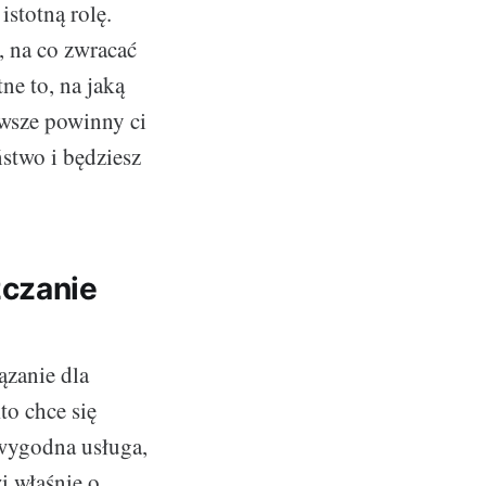
stotną rolę.
, na co zwracać
ne to, na jaką
awsze powinny ci
stwo i będziesz
zczanie
ązanie dla
to chce się
wygodna usługa,
zi właśnie o