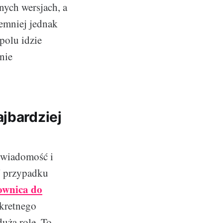
nych wersjach, a
iemniej jednak
polu idzie
nie
jbardziej
świadomość i
W przypadku
ownica do
nkretnego
użą rolę. To