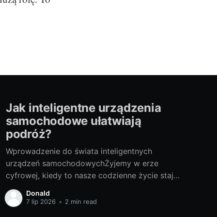
Jak inteligentne urządzenia
samochodowe ułatwiają
podróż?
Wprowadzenie do świata inteligentnych
urządzeń samochodowychŻyjemy w erze
cyfrowej, kiedy to nasze codzienne życie staje
się coraz bardziej scentralizowane wokół
Donald
technologii. Ta rewolucja technologiczna nie
7 lip 2026
•
2 min read
omija także sektora transportu, szczególnie w