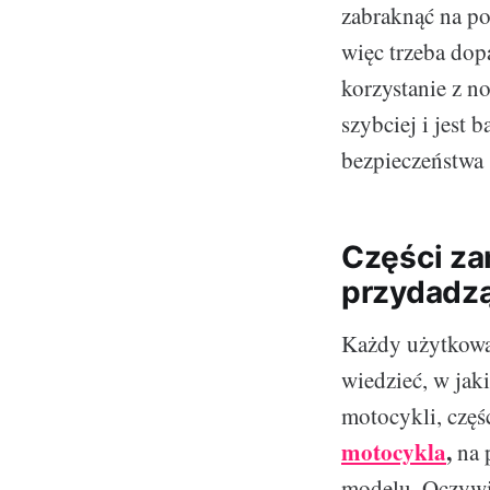
zabraknąć na po
więc trzeba dop
korzystanie z n
szybciej i jest
bezpieczeństwa
Części za
przydadz
Każdy użytkowan
wiedzieć, w jak
motocykli, częśc
motocykla
,
na 
modelu. Oczywiś