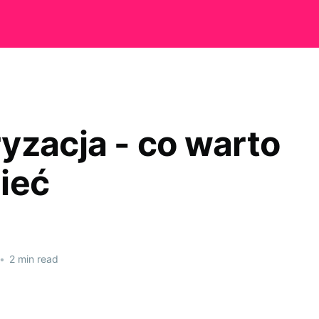
yzacja - co warto
ieć
•
2 min read