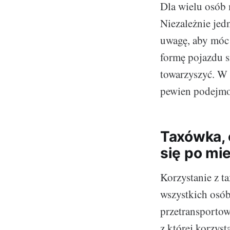
Dla wielu osób 
Niezależnie jedn
uwagę, aby móc 
formę pojazdu s
towarzyszyć. W 
pewien podejmow
Taxówka, 
się po mie
Korzystanie z t
wszystkich osób
przetransportow
z której korzyst