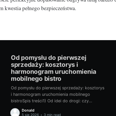
m kwestia pełnego bezpieczeństwa.
Od pomysłu do pierwszej
sprzedaży: kosztorys i
harmonogram uruchomienia
mobilnego bistro
Od pomysłu do pierwszej sprzedaży: kosztorys
i harmonogram uruchomienia mobilnego
bistroSpis treści1) Od idei do drogi: czy
mobilne bistro to biznes dla Ciebie?- Plusy i
Donald
minusy food trucka vs. przyczepy- Kluczowe
5 sie 2026
•
3 min read