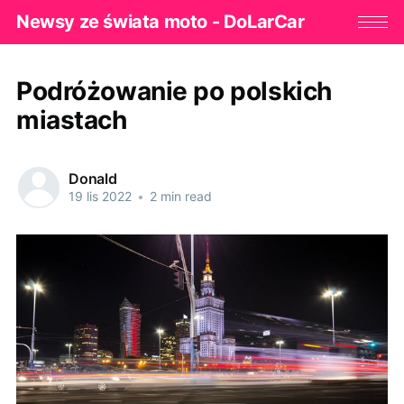
Newsy ze świata moto - DoLarCar
Podróżowanie po polskich
miastach
Donald
19 lis 2022
•
2 min read