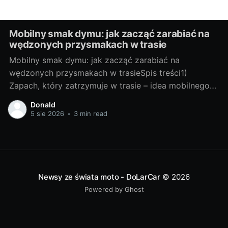
Mobilny smak dymu: jak zacząć zarabiać na
wędzonych przysmakach w trasie
Mobilny smak dymu: jak zacząć zarabiać na
wędzonych przysmakach w trasieSpis treści1)
Zapach, który zatrzymuje w trasie – idea mobilnego
wędzenia- Dlaczego dym “sprzedaje się” na kołach-
Donald
Kto kupuje: kierowcy, turyści, lokalni- Gdzie stanąć:
5 sie 2026
•
3 min read
MOP-y, parkingi TIR, targi, eventy2) Od pomysłu do
pierwszej sprzedaży- Wybór platformy: food truck,
przyczepa, pickup + smoker-
Newsy ze świata moto - DoLarCar
© 2026
Powered by Ghost