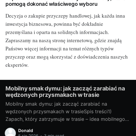
pomogą dokonać właściwego wyboru
Decyzja o zakupie przyczepy handlowej, jak każda inna
inwestycja biznesowa, powinna być dokładnie
przemyślana i oparta na solidnych informacjach.
Zapraszamy na naszą stronę internetową, gdzie znajdą
Państwo więcej informacji na temat różnych typów
przyczep oraz mogą skorzystać z doświadczenia naszych
ekspertów.
Mobilny smak dymu: jak zacząć zarabiać na
wędzonych przysmakach w trasie
Mobilny smak dymu: jak zacząć zarabiać na
wędzonych przysmakach w trasieSpis treści1)
Zapach, który zatrzymuje w trasie – idea mobilnego
wędzenia- Dlaczego dym “sprzedaje się” na kołach-
Donald
Kto kupuje: kierowcy, turyści, lokalni- Gdzie stanąć:
5 sie 2026
•
3 min read