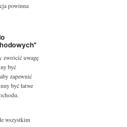
kcja powinna
do
chodowych"
y zwrócić uwagę
nny być
 aby zapewnić
inny być łatwe
mochodu.
ede wszystkim