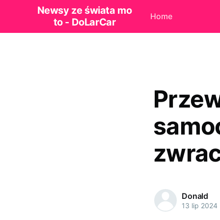
Newsy ze świata mo
Home
to - DoLarCar
Przew
samoc
zwra
Donald
13 lip 2024