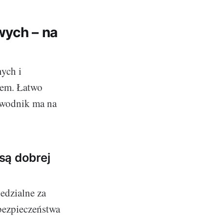
ych – na
ych i
iem. Łatwo
zewodnik ma na
 są dobrej
edzialne za
 bezpieczeństwa