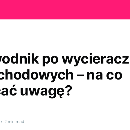
odnik po wycierac
hodowych – na co
cać uwagę?
•
2 min read