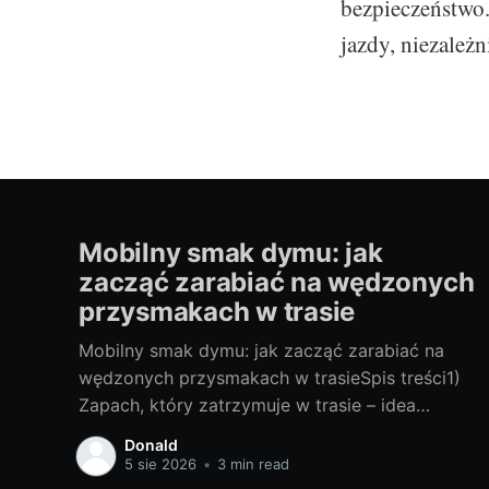
bezpieczeństwo.
jazdy, niezależ
Mobilny smak dymu: jak
zacząć zarabiać na wędzonych
przysmakach w trasie
Mobilny smak dymu: jak zacząć zarabiać na
wędzonych przysmakach w trasieSpis treści1)
Zapach, który zatrzymuje w trasie – idea
mobilnego wędzenia- Dlaczego dym “sprzedaje
Donald
się” na kołach- Kto kupuje: kierowcy, turyści,
5 sie 2026
•
3 min read
lokalni- Gdzie stanąć: MOP-y, parkingi TIR,