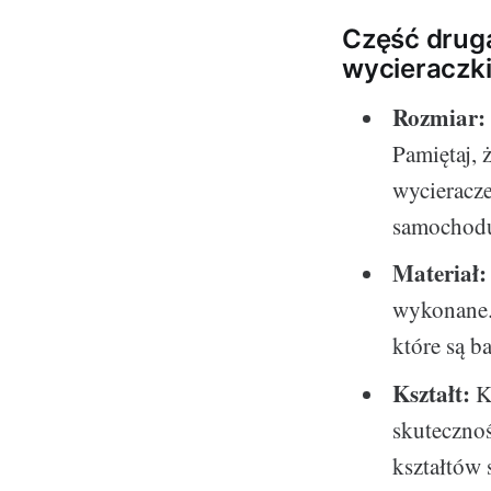
Część druga
wycieraczk
Rozmiar:
Pamiętaj,
wycieracz
samochod
Materiał:
wykonane. 
które są b
Kształt:
Ks
skutecznoś
kształtów 