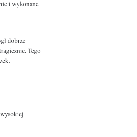
anie i wykonane
ógł dobrze
tragicznie. Tego
zek.
 wysokiej