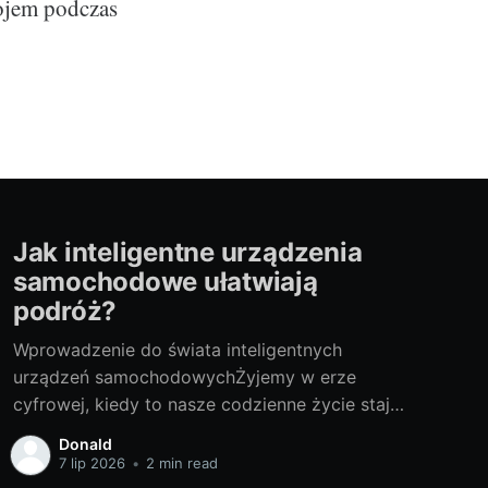
kojem podczas
Jak inteligentne urządzenia
samochodowe ułatwiają
podróż?
Wprowadzenie do świata inteligentnych
urządzeń samochodowychŻyjemy w erze
cyfrowej, kiedy to nasze codzienne życie staje
się coraz bardziej scentralizowane wokół
Donald
technologii. Ta rewolucja technologiczna nie
7 lip 2026
•
2 min read
omija także sektora transportu, szczególnie w