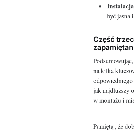
Instalacja
być jasna 
Część trzec
zapamiętan
Podsumowując, 
na kilka kluczo
odpowiedniego r
jak najdłuższy 
w montażu i mie
Pamiętaj, że do