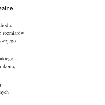
ealne
chodu.
h rozmiarów
 swojego
jakiego są
ilikonu,
j
onych