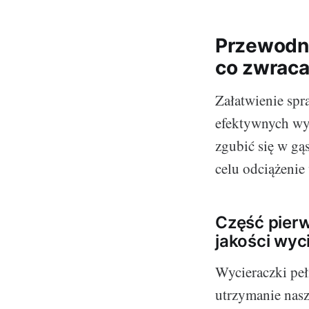
Przewodn
co zwrac
Załatwienie sp
efektywnych wy
zgubić się w gą
celu odciążenie 
Część pierws
jakości wyc
Wycieraczki peł
utrzymanie nasz