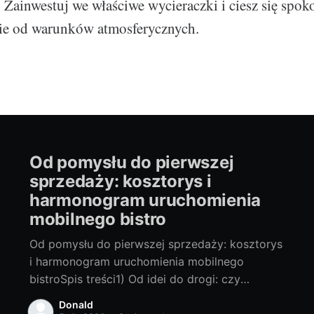
 Zainwestuj we właściwe wycieraczki i ciesz się spo
nie od warunków atmosferycznych.
Od pomysłu do pierwszej
sprzedaży: kosztorys i
harmonogram uruchomienia
mobilnego bistro
Od pomysłu do pierwszej sprzedaży: kosztorys
i harmonogram uruchomienia mobilnego
bistroSpis treści1) Od idei do drogi: czy
mobilne bistro to biznes dla Ciebie?- Plusy i
Donald
minusy food trucka vs. przyczepy- Kluczowe