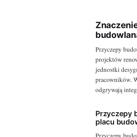
Znaczenie
budowlan
Przyczepy budo
projektów reno
jednostki desyg
pracowników. W
odgrywają integ
Przyczepy b
placu budo
Przyczepy budow