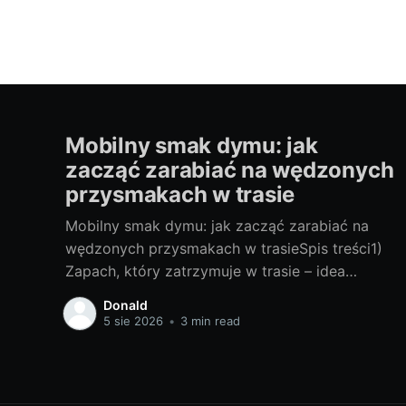
Mobilny smak dymu: jak
zacząć zarabiać na wędzonych
przysmakach w trasie
Mobilny smak dymu: jak zacząć zarabiać na
wędzonych przysmakach w trasieSpis treści1)
Zapach, który zatrzymuje w trasie – idea
mobilnego wędzenia- Dlaczego dym “sprzedaje
Donald
się” na kołach- Kto kupuje: kierowcy, turyści,
5 sie 2026
•
3 min read
lokalni- Gdzie stanąć: MOP-y, parkingi TIR,
targi, eventy2) Od pomysłu do pierwszej
sprzedaży- Wybór platformy: food truck,