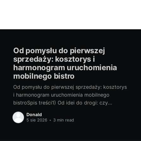
Od pomysłu do pierwszej
sprzedaży: kosztorys i
harmonogram uruchomienia
mobilnego bistro
Od pomysłu do pierwszej sprzedaży: kosztorys
i harmonogram uruchomienia mobilnego
bistroSpis treści1) Od idei do drogi: czy
mobilne bistro to biznes dla Ciebie?- Plusy i
Donald
minusy food trucka vs. przyczepy- Kluczowe
5 sie 2026
•
3 min read
wymagania sanitarne i drogowe w pigułce-
Minimalny zestaw sprzętu i kompetencji2)