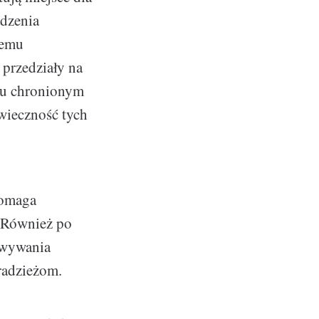
dzenia
wemu
przedziały na
cu chronionym
wieczność tych
pomaga
. Również po
howywania
radzieżom.