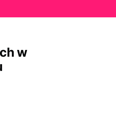
ych w
u