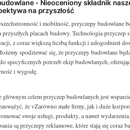
udowlane - Nieoceniony składnik nasz
pektywa na przyszłość
wszechstronność i mobilność, przyczepy budowlane b
a przyszłych placach budowy. Technologia przyczep s
acji, z coraz większą liczbą funkcji i udogodnień do
ożemy spodziewać się, że przyczepy budowlane będą 
 specyficznych potrzeb ekip budowlanych, oferując
wność i wygodę.
e głównym celem przyczep budowlanych jest wsparcie
auważyć, że vZarówno małe firmy, jak i duże korpora
romować swoje usługi, produkty, a nawet wydarzenia
ania są przyczepy reklamowe, które stają się coraz ba