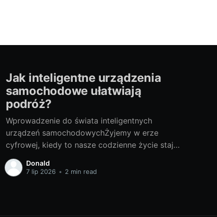
Jak inteligentne urządzenia
samochodowe ułatwiają
podróż?
Wprowadzenie do świata inteligentnych
urządzeń samochodowychŻyjemy w erze
cyfrowej, kiedy to nasze codzienne życie staje
się coraz bardziej scentralizowane wokół
Donald
technologii. Ta rewolucja technologiczna nie
7 lip 2026
•
2 min read
omija także sektora transportu, szczególnie w
odniesieniu do samochodów. Inteligentne
urządzenia samochodowe, jak kamera