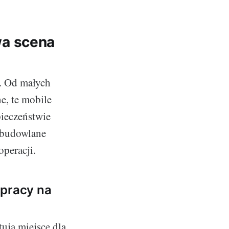
wa scena
. Od małych
e, te mobile
pieczeństwie
 budowlane
operacji.
 pracy na
ują miejsce dla