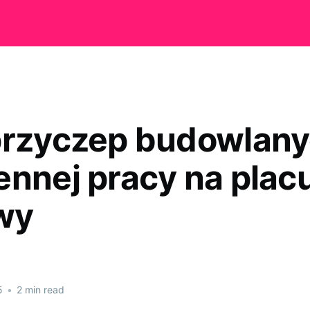
przyczep budowlan
ennej pracy na plac
wy
5
•
2 min read