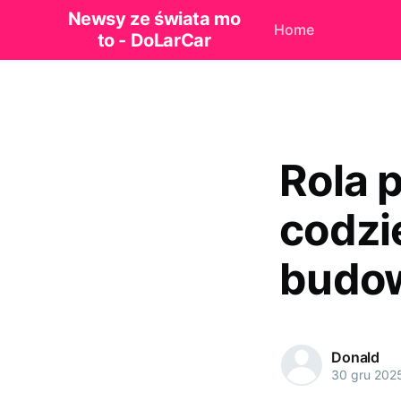
Newsy ze świata mo
Home
to - DoLarCar
Rola 
codzi
budo
Donald
30 gru 202