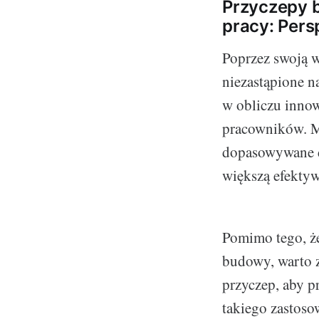
Przyczepy b
pracy: Pers
Poprzez swoją 
niezastąpione n
w obliczu innow
pracowników. M
dopasowywane do
większą efekty
Pomimo tego, ż
budowy, warto z
przyczep, aby p
takiego zastosow