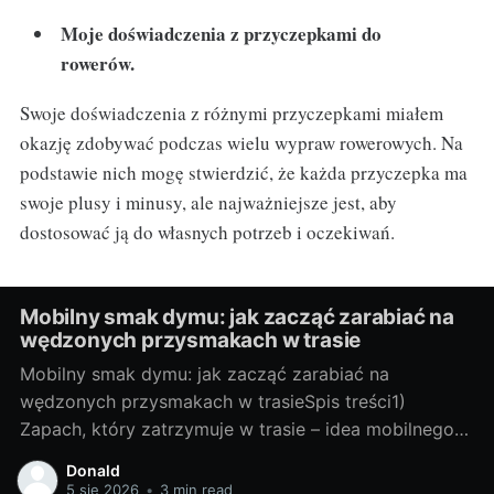
Moje doświadczenia z przyczepkami do
rowerów.
Swoje doświadczenia z różnymi przyczepkami miałem
okazję zdobywać podczas wielu wypraw rowerowych. Na
podstawie nich mogę stwierdzić, że każda przyczepka ma
swoje plusy i minusy, ale najważniejsze jest, aby
dostosować ją do własnych potrzeb i oczekiwań.
Mobilny smak dymu: jak zacząć zarabiać na
wędzonych przysmakach w trasie
Mobilny smak dymu: jak zacząć zarabiać na
wędzonych przysmakach w trasieSpis treści1)
Zapach, który zatrzymuje w trasie – idea mobilnego
wędzenia- Dlaczego dym “sprzedaje się” na kołach-
Donald
Kto kupuje: kierowcy, turyści, lokalni- Gdzie stanąć:
5 sie 2026
•
3 min read