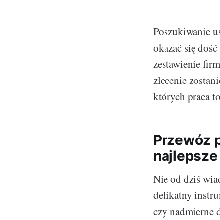
Poszukiwanie u
okazać się dość
zestawienie fir
zlecenie zostan
których praca to
Przewóz p
najlepsze
Nie od dziś wi
delikatny instr
czy nadmierne d