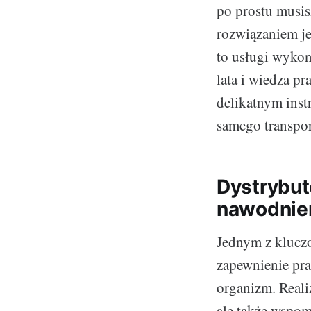
po prostu musis
rozwiązaniem je
to usługi wyko
lata i wiedza p
delikatnym ins
samego transpor
Dystrybut
nawodnie
Jednym z klucz
zapewnienie pra
organizm. Reali
ale także wspom