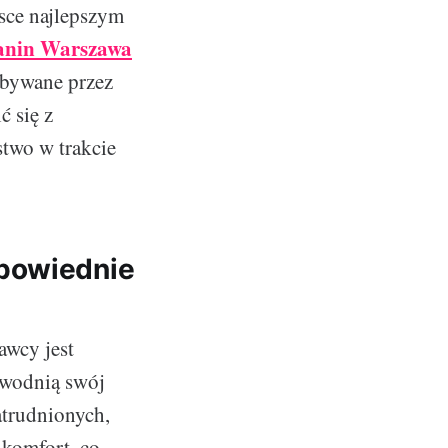
sce najlepszym
anin Warszawa
bywane przez
ć się z
two w trakcie
dpowiednie
wcy jest
awodnią swój
atrudnionych,
 komfort, co