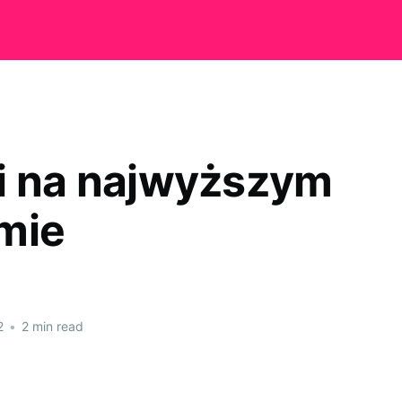
i na najwyższym
mie
2
•
2 min read