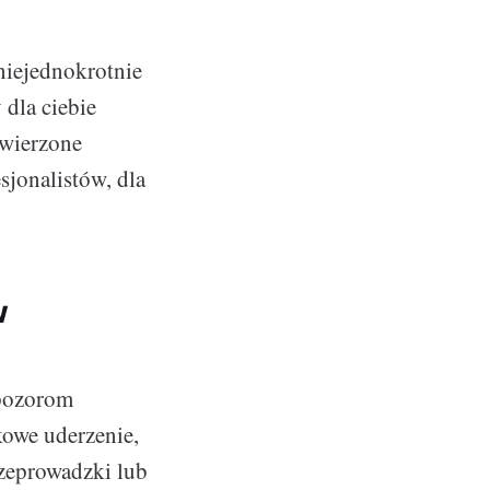
iejednokrotnie
 dla ciebie
owierzone
sjonalistów, dla
w
 pozorom
kowe uderzenie,
rzeprowadzki lub