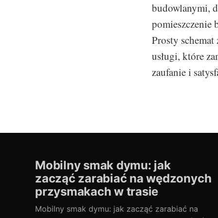
budowlanymi, d
pomieszczenie 
Prosty schemat 
usługi, które 
zaufanie i satysf
Mobilny smak dymu: jak
zacząć zarabiać na wędzonych
przysmakach w trasie
Mobilny smak dymu: jak zacząć zarabiać na