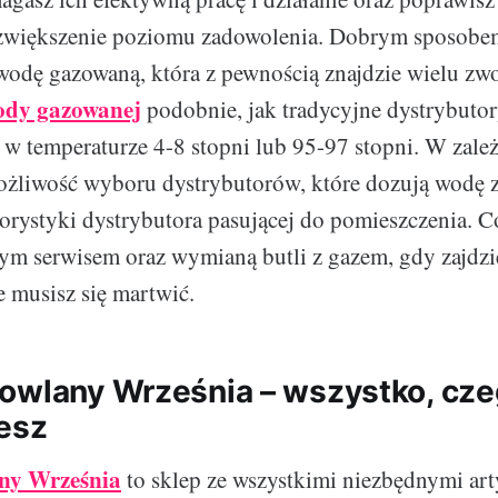
a zwiększenie poziomu zadowolenia. Dobrym sposobem
wodę gazowaną, która z pewnością znajdzie wielu zw
ody gazowanej
podobnie, jak tradycyjne dystrybuto
w temperaturze 4-8 stopni lub 95-97 stopni. W zale
żliwość wyboru dystrybutorów, które dozują wodę z
orystyki dystrybutora pasującej do pomieszczenia. Co
nym serwisem oraz wymianą butli z gazem, gdy zajdzie
e musisz się martwić.
owlany Września – wszystko, cz
esz
ny Września
to sklep ze wszystkimi niezbędnymi ar