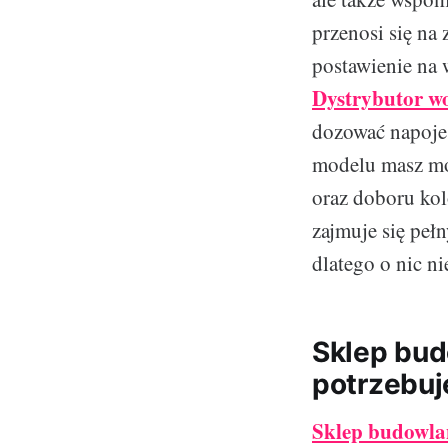
przenosi się n
postawienie na 
Dystrybutor w
dozować napoje 
modelu masz mo
oraz doboru kol
zajmuje się peł
dlatego o nic ni
Sklep bud
potrzebuj
Sklep budowla