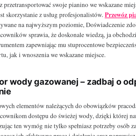
z przetransportować swoje pianino we wskazane miej
Przewóz pi
st skorzystanie z usług profesjonalistów.
nywane na najwyższym poziomie, Doświadczenie zdo
racowników sprawia, że doskonale wiedzą, ja obchodzi
trumentem zapewniając mu stuprocentowe bezpieczeńs
tu, jak i wnoszenia we wskazane miejsce.
or wody gazowanej – zadbaj o o
nie
owych elementów należących do obowiązków pracoda
cownikom dostępu do świeżej wody, dzięki której n
zując ten wymóg nie tylko spełniasz potrzeby osób z
agasz ich efektywną pracę i działanie oraz poprawisz