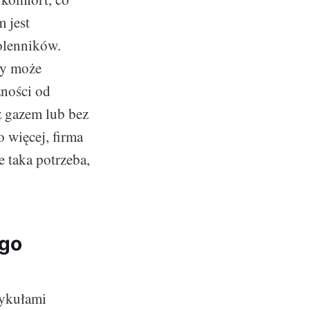
 jest
olenników.
ry może
żności od
 gazem lub bez
 więcej, firma
 taka potrzeba,
ego
tykułami