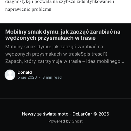
diagnostykę i pozwala na szybsze zidentyfikowanie i
naprawienie problemu.
Mobilny smak dymu: jak zacząć zarabiać na
wędzonych przysmakach w trasie
Mobilny smak dymu: jak zacząć zarabiać na
wędzonych przysmakach w trasieSpis treści1)
Zapach, który zatrzymuje w trasie – idea mobilnego
wędzenia- Dlaczego dym “sprzedaje się” na kołach-
Donald
Kto kupuje: kierowcy, turyści, lokalni- Gdzie stanąć:
5 sie 2026
•
3 min read
MOP-y, parkingi TIR, targi, eventy2) Od pomysłu do
pierwszej sprzedaży- Wybór platformy: food truck,
przyczepa, pickup + smoker-
Newsy ze świata moto - DoLarCar
© 2026
Powered by Ghost