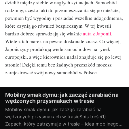
dzielić między siebie w nagłych sytuacjach. Samochód
rodzinny, często taki do przemieszczania się po mieście,
powinien być wygodny i posiadać wszelkie udogodnienia,
które czynią go również bezpiecznym. W tej kwestii
bardzo dobrze sprawdzają się właśnie
auta z Japonii
.
Wiele z ich marek na pewno doskonale znasz. Co więcej,
Japończycy produkują wiele samochodów na rynek
europejski, a więc kierownica nadal znajduje się po lewej
stronie! Dzięki temu bez żadnych przeszkód możesz
zarejestrować swój nowy samochód w Polsce.
Mobilny smak dymu: jak zacząć zarabiać na
wędzonych przysmakach w trasie
Mobilny smak dymu: jak zacząć zarabiać na
wędzonych przysmakach w trasieSpis treści1)
Zapach, który zatrzymuje w trasie – idea mobilnego