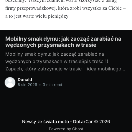
firmy przeprowadzkowej, która zrobi wszystko za Ciebie –
a to jest warte wielu pieniędzy.
Mobilny smak dymu: jak zacząć zarabiać na
wędzonych przysmakach w trasie
Mobilny smak dymu: jak zacząć zarabiać na
wędzonych przysmakach w trasieSpis treści1)
Zapach, który zatrzymuje w trasie – idea mobilnego
wędzenia- Dlaczego dym “sprzedaje się” na kołach-
Donald
Kto kupuje: kierowcy, turyści, lokalni- Gdzie stanąć:
5 sie 2026
•
3 min read
MOP-y, parkingi TIR, targi, eventy2) Od pomysłu do
pierwszej sprzedaży- Wybór platformy: food truck,
przyczepa, pickup + smoker-
Newsy ze świata moto - DoLarCar
© 2026
Powered by Ghost